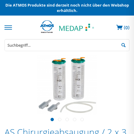
Die ATMOS Produkte sind derzeit noch nicht über den Webshop
erhältlich.
(
)
0
AS Chirurgieabsaugung / 2 x 3