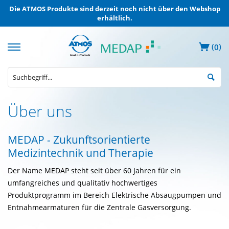
Die ATMOS Produkte sind derzeit noch nicht über den Webshop
erhältlich.
(
)
0
Registrierung
Über uns
Geschäftskunden
Über
MEDAP - Zukunftsorientierte
uns
Medizintechnik und Therapie
Kontakt
Der Name MEDAP steht seit über 60 Jahren für ein
umfangreiches und qualitativ hochwertiges
Versand
Produktprogramm im Bereich Elektrische Absaugpumpen und
und
Zahlungsbedingungen
Entnahmearmaturen für die Zentrale Gasversorgung.
Datenschutz