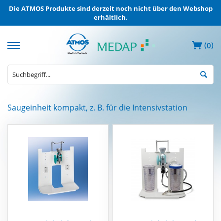
Die ATMOS Produkte sind derzeit noch nicht über den Webshop
erhältlich.
(
)
0
MEDAP
Saugeinheit kompakt, z. B. für die Intensivstation
Elektrische
Absauggeräte
MEDAP
Entnahmegeräte
ZVA
MEDAP
Mobile
Gasversorgung