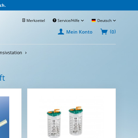
ch.
Merkzettel
Service/Hilfe
Deutsch
(
)
0
Mein Konto
nsivstation
ft