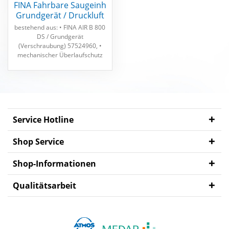
FINA Fahrbare Saugeinh
Grundgerät / Druckluft
MEDAP
bestehend aus: • FINA AIR B 800
Zubehör
DS / Grundgerät
(Verschraubung) 57524960, •
mechanischer Überlaufschutz
57521698, • Fahrgestell
Chirurgie 57525314 Maße 625 x
465 x 860 mm, Gewicht ca. 5,9
kg
Service Hotline
Shop Service
Shop-Informationen
Qualitätsarbeit