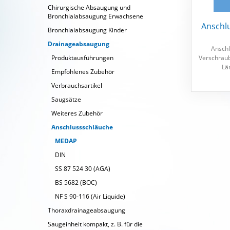
Chirurgische Absaugung und
Bronchialabsaugung Erwachsene
Anschl
Bronchialabsaugung Kinder
Drainageabsaugung
Anschl
Verschrau
Produktausführungen
Lä
Empfohlenes Zubehör
Verbrauchsartikel
Saugsätze
Weiteres Zubehör
Anschlussschläuche
MEDAP
DIN
SS 87 524 30 (AGA)
BS 5682 (BOC)
NF S 90-116 (Air Liquide)
Thoraxdrainageabsaugung
Saugeinheit kompakt, z. B. für die