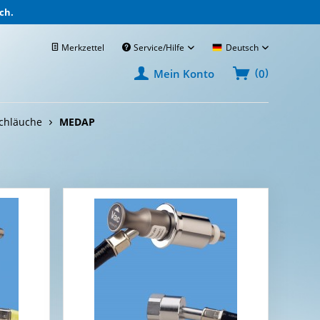
ch.
Merkzettel
Service/Hilfe
Deutsch
(
)
0
Mein Konto
chläuche
MEDAP