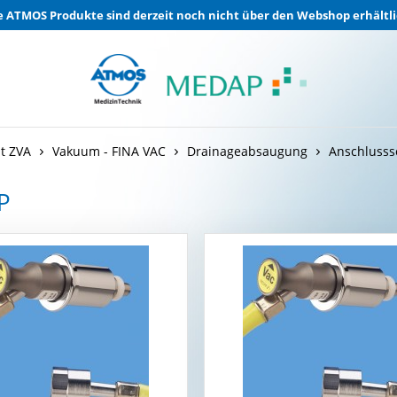
e ATMOS Produkte sind derzeit noch nicht über den Webshop erhältli
t ZVA
Vakuum - FINA VAC
Drainageabsaugung
Anschlusss
P