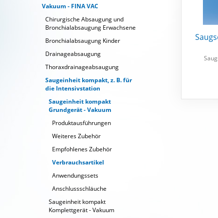
Vakuum - FINA VAC
Chirurgische Absaugung und
Bronchialabsaugung Erwachsene
Saugsc
Bronchialabsaugung Kinder
Drainageabsaugung
Saugs
Thoraxdrainageabsaugung
Saugeinheit kompakt, z. B. für
die Intensivstation
Saugeinheit kompakt
Grundgerät - Vakuum
Produktausführungen
Weiteres Zubehör
Empfohlenes Zubehör
Verbrauchsartikel
Anwendungssets
Anschlussschläuche
Saugeinheit kompakt
Komplettgerät - Vakuum