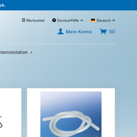
ch.
Merkzettel
Service/Hilfe
Deutsch
(
)
0
Mein Konto
ntensivstation