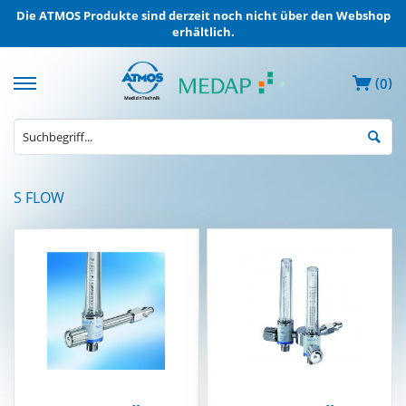
Die ATMOS Produkte sind derzeit noch nicht über den Webshop
erhältlich.
(
)
0
MEDAP
S FLOW
Elektrische
Absauggeräte
MEDAP
Entnahmegeräte
ZVA
MEDAP
Mobile
Gasversorgung