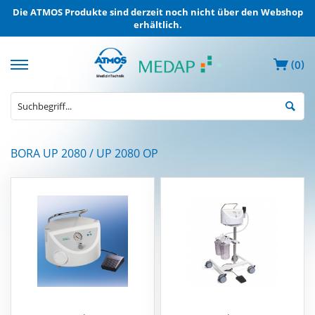
Die ATMOS Produkte sind derzeit noch nicht über den Webshop
erhältlich.
(
)
0
MEDAP
BORA UP 2080 / UP 2080 OP
Elektrische
Absauggeräte
MEDAP
Entnahmegeräte
ZVA
MEDAP
Mobile
Gasversorgung