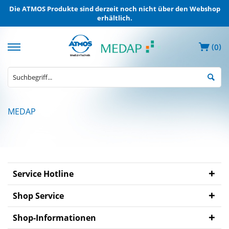
Die ATMOS Produkte sind derzeit noch nicht über den Webshop
erhältlich.
(
)
0
MEDAP
MEDAP
Elektrische
Absauggeräte
MEDAP
Entnahmegeräte
Service Hotline
ZVA
Shop Service
MEDAP
Mobile
Shop-Informationen
Gasversorgung