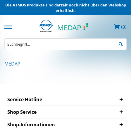
Die ATMOS Produkte sind derzeit noch nicht über den Webshop
erhältlich.
(
)
0
MEDAP
MEDAP
Elektrische
Absauggeräte
MEDAP
Entnahmegeräte
Service Hotline
ZVA
Shop Service
MEDAP
Mobile
Shop-Informationen
Gasversorgung