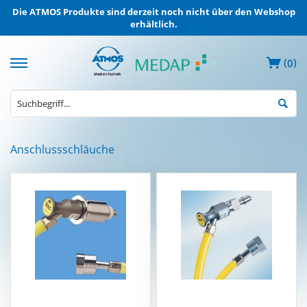
Die ATMOS Produkte sind derzeit noch nicht über den Webshop
erhältlich.
(
)
0
MEDAP
Anschlussschläuche
Elektrische
Absauggeräte
MEDAP
Entnahmegeräte
ZVA
MEDAP
Mobile
Gasversorgung