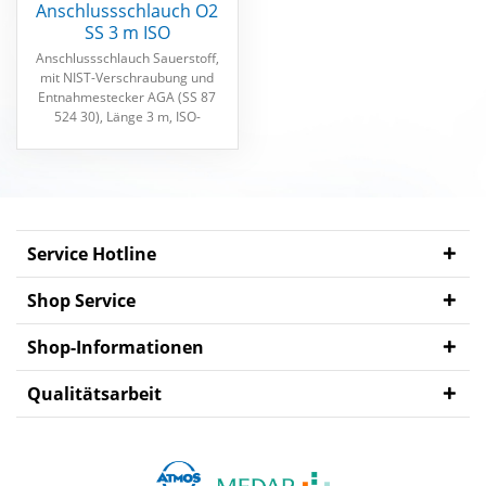
Anschlussschlauch O2
SS 3 m ISO
MEDAP
Anschlussschlauch Sauerstoff,
Zubehör
mit NIST-Verschraubung und
Entnahmestecker AGA (SS 87
524 30), Länge 3 m, ISO-
Farbkodierung
Service Hotline
Shop Service
Shop-Informationen
Qualitätsarbeit