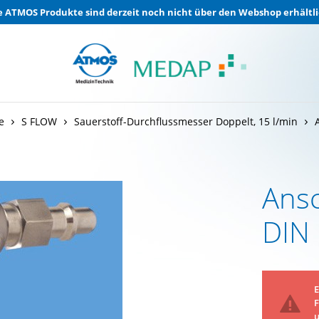
e ATMOS Produkte sind derzeit noch nicht über den Webshop erhältli
e
S FLOW
Sauerstoff-Durchflussmesser Doppelt, 15 l/min
Ans
DIN 
E
F
u