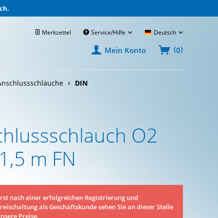
ch.
Merkzettel
Service/Hilfe
Deutsch
(
)
0
Mein Konto
Anschlussschläuche
DIN
chlussschlauch O2
1,5 m FN
rst nach einer erfolgreichen Registrierung und
reischaltung als Geschäftskunde sehen Sie an dieser Stelle
nsere Preise.