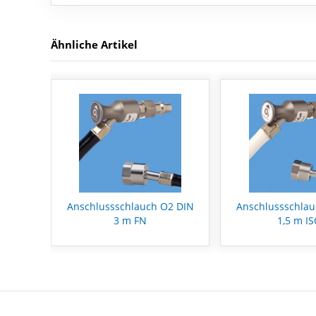
Ähnliche Artikel
Anschlussschlauch O2 DIN
Anschlussschlau
3 m FN
1,5 m I