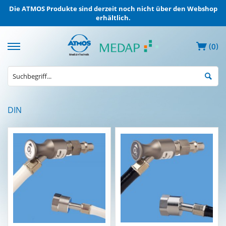
Die ATMOS Produkte sind derzeit noch nicht über den Webshop
erhältlich.
(
)
0
MEDAP
DIN
Elektrische
Absauggeräte
MEDAP
Entnahmegeräte
ZVA
MEDAP
Mobile
Gasversorgung