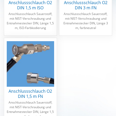
Anschlussschlauch O2
Anschlussschlauch O2
DIN 1,5 m ISO
DIN 3 m FN
MEDAP
Anschlussschlauch Sauerstoff,
Anschlussschlauch Sauerstoff,
Zubehör
mit NIST-Verschraubung und
mit NIST-Verschraubung und
Entnahmestecker DIN, Länge 1,5
Entnahmestecker DIN, Länge 3
m, ISO-Farbkodierung
m, farbneutral
Anschlussschlauch O2
DIN 1,5 m FN
Anschlussschlauch Sauerstoff,
mit NIST-Verschraubung und
Entnahmestecker DIN, Länge 1,5